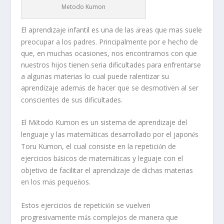
Metodo Kumon
El aprendizaje infantil es una de las
reas que mas suele
á
preocupar a los padres. Principalmente por e hecho de
que, en muchas ocasiones, nos encontramos con que
nuestros hijos tienen seria dificultades para enfrentarse
a algunas materias lo cual puede ralentizar su
aprendizaje adem
s de hacer que se desmotiven al ser
á
conscientes de sus dificultades.
El M
todo Kumon es un sistema de aprendizaje del
é
lenguaje y las matem
ticas desarrollado por el japon
s
á
é
Toru Kumon, el cual consiste en la repetici
n de
ó
ejercicios b
sicos de matem
ticas y leguaje con el
á
á
objetivo de facilitar el aprendizaje de dichas materias
en los m
s peque
os.
á
ñ
Estos ejercicios de repetici
n se vuelven
ó
progresivamente m
s complejos de manera que
á