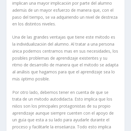
implican una mayor implicaci
n por parte del alumno
ó
adem
s de un mayor esfuerzo de manera que, con el
á
paso del tiempo, se va adquiriendo un nivel de destreza
en los distintos niveles.
Una de las grandes ventajas que tiene este m
todo es
é
la individualizaci
n del alumno. Al tratar a una persona
ó
nica podemos centrarnos mas en sus necesidades, los
ú
posibles problemas de aprendizaje existentes y su
ritmo de desarrollo de manera que el m
todo se adapta
é
al an
lisis que hagamos para que el aprendizaje sea lo
á
m
s
ptimo posible.
á
ó
Por otro lado, debemos tener en cuenta de que se
trata de un m
todo autodidacta. Esto implica que los
é
ni
os son los principales protagonistas de su propio
ñ
aprendizaje aunque siempre cuenten con el apoyo de
un gu
a que esta a su lado para ayudarle durante el
í
proceso y facilitarle la ense
anza. Todo esto implica
ñ