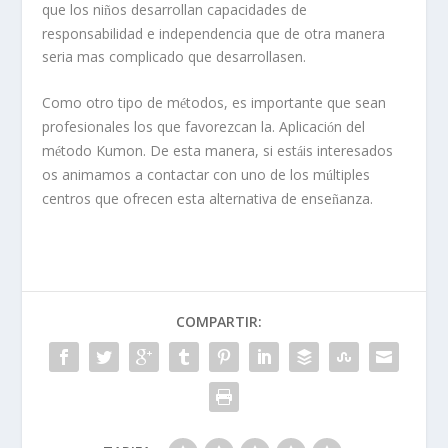
que los ni
os desarrollan capacidades de
ñ
responsabilidad e independencia que de otra manera
seria mas complicado que desarrollasen.
Como otro tipo de m
todos, es importante que sean
é
profesionales los que favorezcan la. Aplicaci
n del
ó
m
todo Kumon. De esta manera, si est
is interesados
é
á
os animamos a contactar con uno de los m
ltiples
ú
centros que ofrecen esta alternativa de ense
anza.
ñ
COMPARTIR: