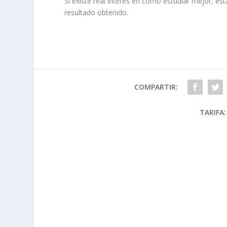
Si existe real interés en cómo estudiar mejor, es
resultado obtenido.
COMPARTIR:
TARIFA: