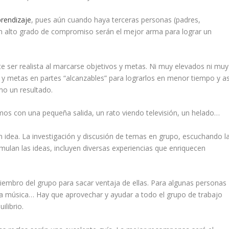
rendizaje
, pues aún cuando haya terceras personas (padres,
un alto grado de compromiso serán el mejor arma para lograr un
 ser realista al marcarse objetivos y metas. Ni muy elevados ni muy
s y metas en partes “alcanzables” para lograrlos en menor tiempo y as
o un resultado.
os con una pequeña salida, un rato viendo televisión, un helado…
 idea. La investigación y discusión de temas en grupo, escuchando l
mulan las ideas, incluyen diversas experiencias que enriquecen
miembro del grupo para sacar ventaja de ellas. Para algunas personas
, la música… Hay que aprovechar y ayudar a todo el grupo de trabajo
ilibrio.