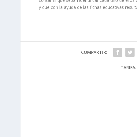
contar ni que sepan identificar cada uno de ellos 
y que con la ayuda de las fichas educativas resul
COMPARTIR:
TARIFA: