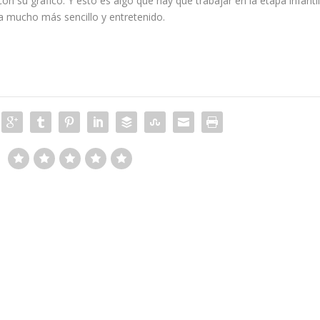
con su gráfico. Y esto es algo que hay que trabajar en la etapa infanti
ta mucho más sencillo y entretenido.