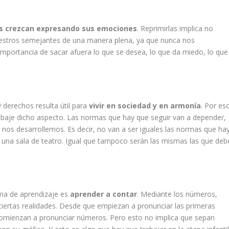
ños crezcan expresando sus emociones
. Reprimirlas implica no
uestros semejantes de una manera plena, ya que nunca nos
portancia de sacar afuera lo que se desea, lo que da miedo, lo que
derechos resulta útil para
vivir en sociedad y en armonía
. Por es
abaje dicho aspecto. Las normas que hay que seguir van a depender,
 nos desarrollemos. Es decir, no van a ser iguales las normas que ha
n una sala de teatro. Igual que tampoco serán las mismas las que deb
ema de aprendizaje es
aprender a contar
. Mediante los números,
iertas realidades. Desde que empiezan a pronunciar las primeras
 comienzan a pronunciar números. Pero esto no implica que sepan