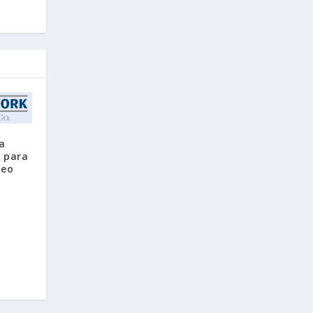
a
» para
leo