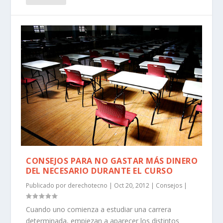
CONSEJOS PARA NO GASTAR MÁS DINERO
DEL NECESARIO DURANTE EL CURSO
Publicado por
derechotecno
|
Oct 20, 2012
|
Consejos
|
Cuando uno comienza a estudiar una carrera
determinada, empiezan a aparecer los distintos