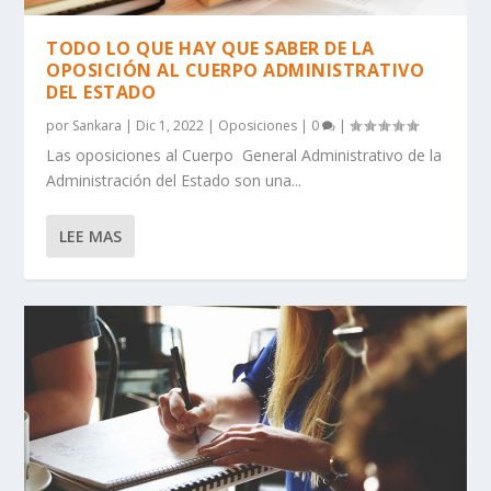
TODO LO QUE HAY QUE SABER DE LA
OPOSICIÓN AL CUERPO ADMINISTRATIVO
DEL ESTADO
por
Sankara
|
Dic 1, 2022
|
Oposiciones
|
0
|
Las oposiciones al Cuerpo General Administrativo de la
Administración del Estado son una...
LEE MAS