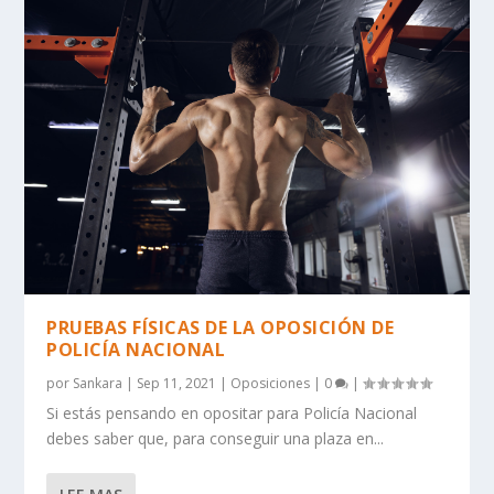
PRUEBAS FÍSICAS DE LA OPOSICIÓN DE
POLICÍA NACIONAL
por
Sankara
|
Sep 11, 2021
|
Oposiciones
|
0
|
Si estás pensando en opositar para Policía Nacional
debes saber que, para conseguir una plaza en...