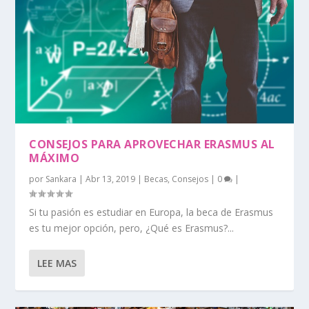
CONSEJOS PARA APROVECHAR ERASMUS AL
MÁXIMO
por
Sankara
|
Abr 13, 2019
|
Becas
,
Consejos
|
0
|
Si tu pasión es estudiar en Europa, la beca de Erasmus
es tu mejor opción, pero, ¿Qué es Erasmus?...
LEE MAS