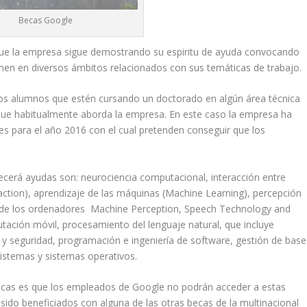
Becas Google
ue la empresa sigue demostrando su espiritu de ayuda convocando
en en diversos ámbitos relacionados con sus temáticas de trabajo.
los alumnos que estén cursando un doctorado en algún área técnica
 que habitualmente aborda la empresa. En este caso la empresa ha
 para el año 2016 con el cual pretenden conseguir que los
recerá ayudas son: neurociencia computacional, interacción entre
ion), aprendizaje de las máquinas (Machine Learning), percepción
ón de los ordenadores Machine Perception, Speech Technology and
ación móvil, procesamiento del lenguaje natural, que incluye
d y seguridad, programación e ingeniería de software, gestión de base
sistemas y sistemas operativos.
becas es que los empleados de Google no podrán acceder a estas
ido beneficiados con alguna de las otras becas de la multinacional