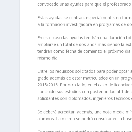
convocado unas ayudas para que el profesorado 
Estas ayudas se centran, especialmente, en for
a la formación investigadora en programas de do
En este caso las ayudas tendrán una duración to
ampliarse un total de dos años más siendo la ext
tendrán como fecha de comienzo el próximo día 
mismo día.
Entre los requisitos solicitados para poder optar
grado además de estar matriculados en un progr
2015/2016. Por otro lado, en el caso de licenciad
concluido sus estudios con posterioridad al 1 de 
solicitantes son diplomados, ingenieros técnicos 
Se deberá acreditar, además, una nota media mí
alumnos. La misma se podrá consultar en la base 
Con respecto a la dotación económica, cada una 