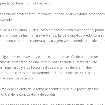
pueda continuar con su formación.
mar a nuevo profesorado mediante un total de 850 ayudas destinadas
ctorado.
tal de 4 años aunque, en el caso de becados con discapacidad, podrá
ensión total de las mismas de 6 años. Estos contratos predoctorales
1 de Septiembre de manera que su vigencia se extenderá desde aque
 a alguna de estas ayudas están: estar en posesión de un título de
ama de doctorado en una universidad española durante el curso
os, ingenieros y arquitectos, estos solicitantes deberán haber
enero de 2012, o con posterioridad al 1 de enero de 2011 si los
o arquitectos técnicos.
nima dependiendo de la rama académica de la que provengan los
oficial de la convocatoria de ayudas.
de las becas estará dotada con una cuantía bruta mensual de 1.173