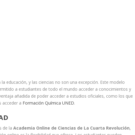
 la educación, y las ciencias no son una excepción. Este modelo
ermitido a estudiantes de todo el mundo acceder a conocimientos y
ventaja añadida de poder acceder a estudios oficiales, como los que
as acceder a
Formación Química UNED
.
DAD
s de la
Academia Online de Ciencias de La Cuarta Revolución
,
n online es la flexibilidad que ofrece. Los estudiantes pueden