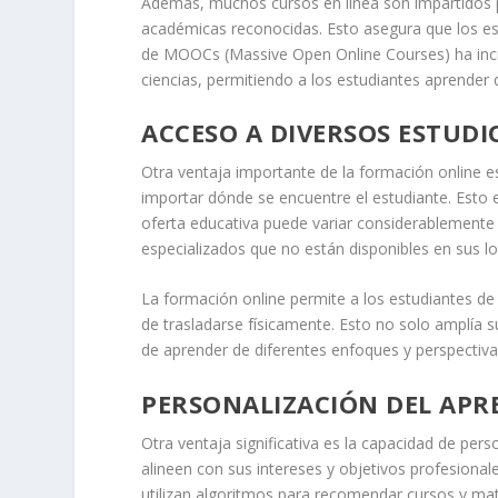
Además, muchos cursos en línea son impartidos po
académicas reconocidas. Esto asegura que los est
de MOOCs (Massive Open Online Courses) ha incre
ciencias, permitiendo a los estudiantes aprender
ACCESO A DIVERSOS ESTUDI
Otra ventaja importante de la formación online e
importar dónde se encuentre el estudiante. Esto 
oferta educativa puede variar considerablemente 
especializados que no están disponibles en sus l
La formación online permite a los estudiantes de
de trasladarse físicamente. Esto no solo amplía 
de aprender de diferentes enfoques y perspectivas
PERSONALIZACIÓN DEL APR
Otra ventaja significativa es la capacidad de pers
alineen con sus intereses y objetivos profesiona
utilizan algoritmos para recomendar cursos y mate