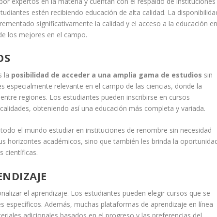
r expertos en la materia y cuentan con el respaldo de instituciones
udiantes estén recibiendo educación de alta calidad. La disponibilida
mentado significativamente la calidad y el acceso a la educación e
 de los mejores en el campo.
OS
s la
posibilidad de acceder a una amplia gama de estudios
sin
es especialmente relevante en el campo de las ciencias, donde la
entre regiones. Los estudiantes pueden inscribirse en cursos
ocalidades, obteniendo así una educación más completa y variada.
 todo el mundo estudiar en instituciones de renombre sin necesidad
sus horizontes académicos, sino que también les brinda la oportunida
 científicas.
ENDIZAJE
onalizar el aprendizaje. Los estudiantes pueden elegir cursos que se
les específicos. Además, muchas plataformas de aprendizaje en línea
riales adicionales basados en el progreso y las preferencias del