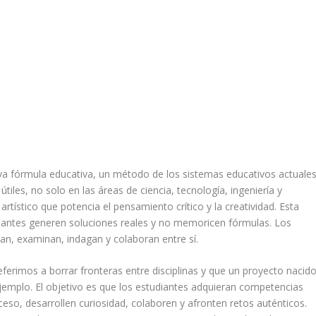
eva fórmula educativa, un método de los sistemas educativos actuale
iles, no solo en las áreas de ciencia, tecnología, ingeniería y
ístico que potencia el pensamiento crítico y la creatividad. Esta
iantes generen soluciones reales y no memoricen fórmulas. Los
ran, examinan, indagan y colaboran entre sí.
erimos a borrar fronteras entre disciplinas y que un proyecto nacid
 ejemplo. El objetivo es que los estudiantes adquieran competencias
ceso, desarrollen curiosidad, colaboren y afronten retos auténticos.