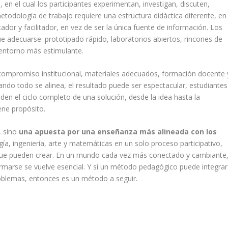
n el cual los participantes experimentan, investigan, discuten,
etodología de trabajo requiere una estructura didáctica diferente, en
ador y facilitador, en vez de ser la única fuente de información. Los
ue adecuarse: prototipado rápido, laboratorios abiertos, rincones de
 entorno más estimulante.
 compromiso institucional, materiales adecuados, formación docente 
do todo se alinea, el resultado puede ser espectacular, estudiantes
en el ciclo completo de una solución, desde la idea hasta la
ene propósito.
, sino
una apuesta por una enseñanza más alineada con los
gía, ingeniería, arte y matemáticas en un solo proceso participativo,
 que pueden crear. En un mundo cada vez más conectado y cambiante
ormarse se vuelve esencial. Y si un método pedagógico puede integrar
problemas, entonces es un método a seguir.