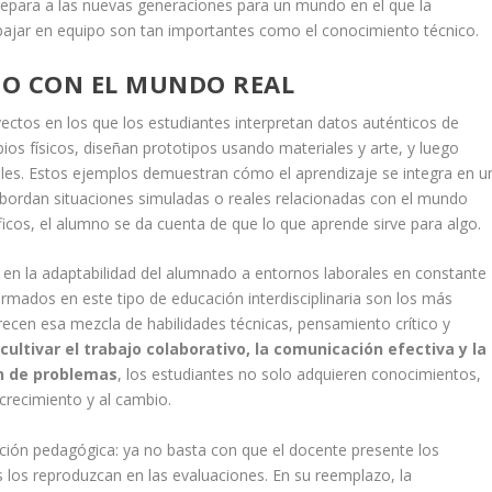
repara a las nuevas generaciones para un mundo en el que la
rabajar en equipo son tan importantes como el conocimiento técnico.
DO CON EL MUNDO REAL
ctos en los que los estudiantes interpretan datos auténticos de
s físicos, diseñan prototipos usando materiales y arte, y luego
les. Estos ejemplos demuestran cómo el aprendizaje se integra en u
 abordan situaciones simuladas o reales relacionadas con el mundo
íficos, el alumno se da cuenta de que lo que aprende sirve para algo.
en la adaptabilidad del alumnado a entornos laborales en constante
formados en este tipo de educación interdisciplinaria son los más
ecen esa mezcla de habilidades técnicas, pensamiento crítico y
l
cultivar el trabajo colaborativo, la comunicación efectiva y la
ón de problemas
, los estudiantes no solo adquieren conocimientos,
crecimiento y al cambio.
ión pedagógica: ya no basta con que el docente presente los
s los reproduzcan en las evaluaciones. En su reemplazo, la