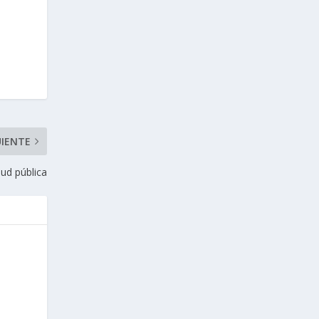
UIENTE
lud pública