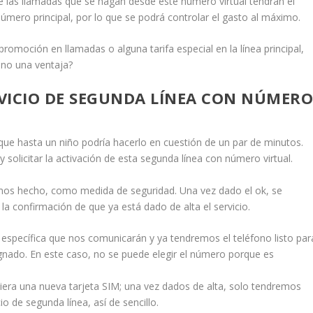
las llamadas que se hagan desde este número virtual tendrán el
úmero principal, por lo que se podrá controlar el gasto al máximo.
romoción en llamadas o alguna tarifa especial en la línea principal,
 no una ventaja?
RVICIO DE SEGUNDA LÍNEA CON NÚMER
a que hasta un niño podría hacerlo en cuestión de un par de minutos.
 solicitar la activación de esta segunda línea con número virtual.
hemos hecho, como medida de seguridad. Una vez dado el ok, se
a confirmación de que ya está dado de alta el servicio.
específica que nos comunicarán y ya tendremos el teléfono listo par
ignado. En este caso, no se puede elegir el número porque es
uiera una nueva tarjeta SIM; una vez dados de alta, solo tendremos
cio de segunda línea, así de sencillo.