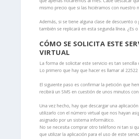
que apenas notaremos al mes. Cabe destacar que 
mismo precio que si las hiciéramos con nuestro n
Además, si se tiene alguna clase de descuento o p
también se replicará en esta segunda línea. ¿Es o
CÓMO SE SOLICITA ESTE SE
VIRTUAL
La forma de solicitar este servicio es tan sencill
Lo primero que hay que hacer es llamar al 22522 y
El siguiente paso es confirmar la petición que 
recibirá un SMS en cuestión de unos minutos con l
Una vez hecho, hay que descargar una aplicación 
utilizarlo con el número virtual que nos hayan as
asignado por un sistema informático.
No se necesita comprar otro teléfono ni tan si q
que utilizar la aplicación para el uso de este servi