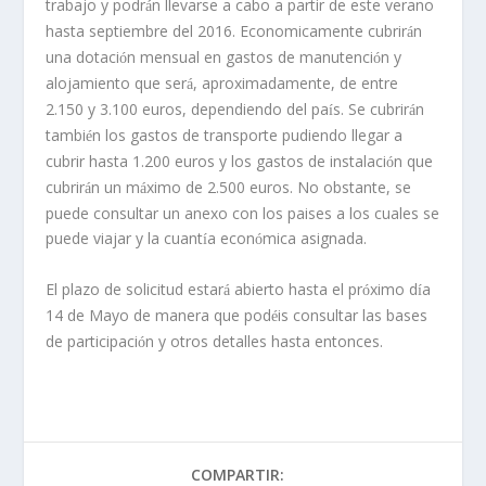
trabajo y podr
n llevarse a cabo a partir de este verano
á
hasta septiembre del 2016. Economicamente cubrir
n
á
una dotaci
n mensual en gastos de manutenci
n y
ó
ó
alojamiento que ser
, aproximadamente, de entre
á
2.150 y 3.100 euros, dependiendo del pa
s. Se cubrir
n
í
á
tambi
n los gastos de transporte pudiendo llegar a
é
cubrir hasta 1.200 euros y los gastos de instalaci
n que
ó
cubrir
n un m
ximo de 2.500 euros. No obstante, se
á
á
puede consultar un anexo con los paises a los cuales se
puede viajar y la cuant
a econ
mica asignada.
í
ó
El plazo de solicitud estar
abierto hasta el pr
ximo d
a
á
ó
í
14 de Mayo de manera que pod
is consultar las bases
é
de participaci
n y otros detalles hasta entonces.
ó
COMPARTIR: