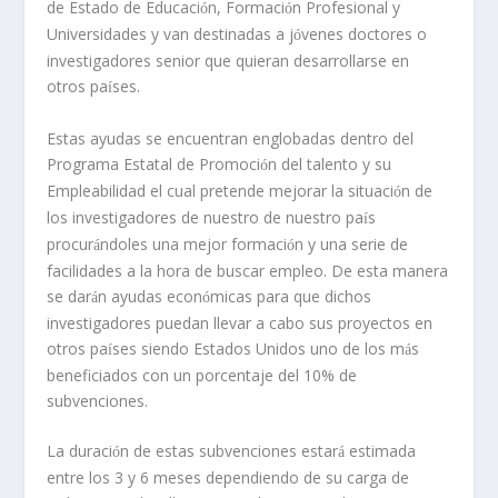
de Estado de Educaci
n, Formaci
n Profesional y
ó
ó
Universidades y van destinadas a j
venes doctores o
ó
investigadores senior que quieran desarrollarse en
otros pa
ses.
í
Estas ayudas se encuentran englobadas dentro del
Programa Estatal de Promoci
n del talento y su
ó
Empleabilidad el cual pretende mejorar la situaci
n de
ó
los investigadores de nuestro de nuestro pa
s
í
procur
ndoles una mejor formaci
n y una serie de
á
ó
facilidades a la hora de buscar empleo. De esta manera
se dar
n ayudas econ
micas para que dichos
á
ó
investigadores puedan llevar a cabo sus proyectos en
otros pa
ses siendo Estados Unidos uno de los m
s
í
á
beneficiados con un porcentaje del 10% de
subvenciones.
La duraci
n de estas subvenciones estar
estimada
ó
á
entre los 3 y 6 meses dependiendo de su carga de