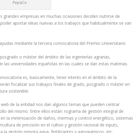
PepsiCo
as grandes empresas en muchas ocasiones deciden nutrirse de
y poder aportar ideas nuevas a los trabajos que habitualmente se van
ayudas mediante la tercera convocatoria del Premio Universitario
osgrado o máster del ámbito de las ingenierías agrarias,
de las universidades españolas en las cuales se dan estas materias.
onvocatoria es, basicamente, tener interés en el ámbito de la
deberán focalizar sus trabajos finales de grado, posgrado o máster en
tura sostenible.
na web de la entidad nos dan algunos temas que pueden centrar
ollo del mismo. Entre ellos están: rograma de gestión integral de
e en la minimización de daños, mermas y control energético, sistema
icultura de precisión en el cultivo y gestión racional de inputs,
 la gestión remota agua, fertilizantes y agroquímicos, etc..