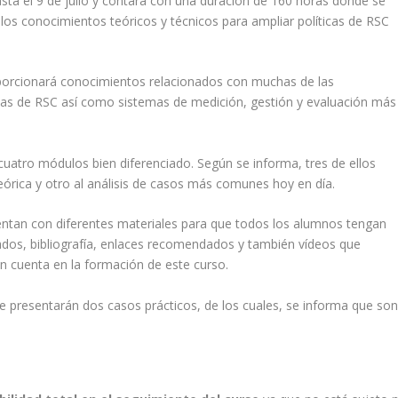
asta el 9 de julio y contará con una duración de 160 horas donde se
los conocimientos teóricos y técnicos para ampliar políticas de RSC
oporcionará conocimientos relacionados con muchas de las
ias de RSC así como sistemas de medición, gestión y evaluación más
cuatro módulos bien diferenciado. Según se informa, tres de ellos
órica y otro al análisis de casos más comunes hoy en día.
ntan con diferentes materiales para que todos los alumnos tengan
os, bibliografía, enlaces recomendados y también vídeos que
n cuenta en la formación de este curso.
se presentarán dos casos prácticos, de los cuales, se informa que so