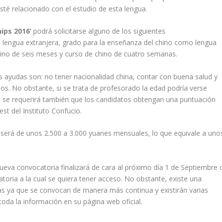
té relacionado con el estudio de esta lengua.
hips 2016’
podrá solicitarse alguno de los siguientes
lengua extranjera, grado para la enseñanza del chino como lengua
hino de seis meses y curso de chino de cuatro semanas.
as ayudas son: no tener nacionalidad china, contar con buena salud y
ños. No obstante, si se trata de profesorado la edad podría verse
 se requerirá también que los candidatos obtengan una puntuación
t del Instituto Confucio.
será de unos 2.500 a 3.000 yuanes mensuales, lo que equivale a uno
 nueva convocatoria finalizará de cara al próximo día 1 de Septiembre 
oria a la cual se quiera tener acceso. No obstante, existe una
s ya que se convocan de manera más continua y existirán varias
toda la información en su página web oficial.