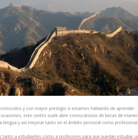
 reconocidos y con mayor prestigio si estamos hablando de aprender
casiones, este centro suele abrir convocatorias de becas de maner
a lengua y así mejorar tanto en el ámbito personal como profesional
as tanto a estudiantes como a profesores para que puedan estudiar u