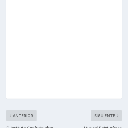
ANTERIOR
SIGUIENTE
El Instituto Confucio abre
Musical Point ofrece