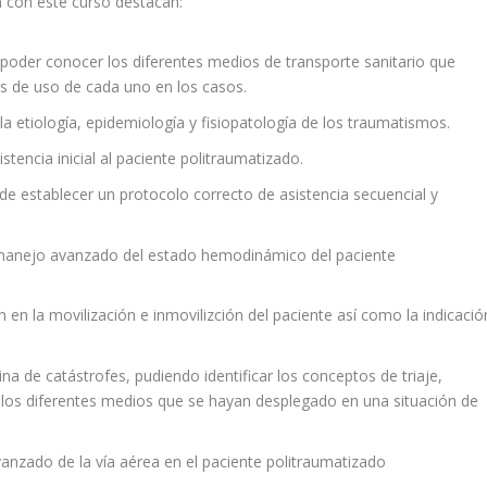
 con este curso destacan:
 poder conocer los diferentes medios de transporte sanitario que
es de uso de cada uno en los casos.
a etiología, epidemiología y fisiopatología de los traumatismos.
tencia inicial al paciente politraumatizado.
e establecer un protocolo correcto de asistencia secuencial y
.
 manejo avanzado del estado hemodinámico del paciente
an en la movilización e inmovilizción del paciente así como la indicació
ina de catástrofes, pudiendo identificar los conceptos de triaje,
 los diferentes medios que se hayan desplegado en una situación de
anzado de la vía aérea en el paciente politraumatizado