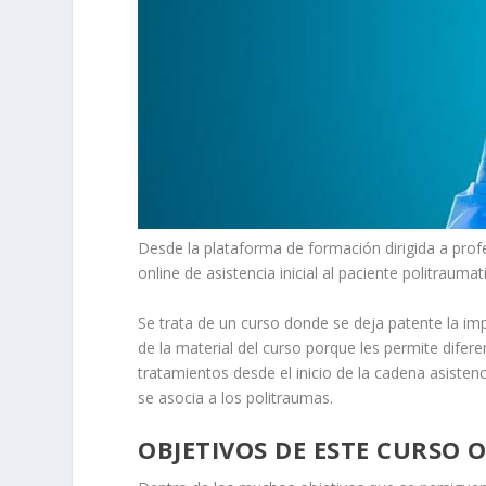
Desde la plataforma de formación dirigida a pro
online de asistencia inicial al paciente politraum
Se trata de un curso donde se deja patente la im
de la material del curso porque les permite difer
tratamientos desde el inicio de la cadena asiste
se asocia a los politraumas.
OBJETIVOS DE ESTE CURSO 