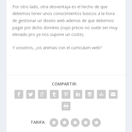
Por otro lado, otra desventaja es el hecho de que
debemos tener unos conocimientos b
sicos a la hora
á
de gestionar un dise
o web adem
s de que debemos
ñ
á
pagar por dicho dominio (cuyo precio no suele ser muy
elevado pro ya nos supone un coste).
Y vosotros,
os anim
is con el curriculum web?
¿
á
COMPARTIR:
TARIFA: