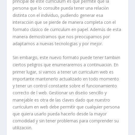
principal de este curriculum es que permite que la
persona que lo consulte pueda tener una relaci
n
ó
distinta con el individuo, pudiendo generar esa
interacci
n que se pierde de manera completa con el
ó
formato cl
sico de curriculum en papel. Adem
s de esta
á
á
manera demostramos que nos preocupamos por
adaptarnos a nuevas tecnolog
as y por mejor.
í
Sin embargo, este nuevo formato puede tener tambi
n
é
ciertos peligros que enumeraremos a continuaci
n. En
ó
primer lugar, si vamos a tener un curriculum web es
importante mantenerlo actualizado en todo momento
y tener un control constante sobre el funcionamiento
correcto de l web. Gestionar un dise
o sencillo y
ñ
manejable es otra de las claves dado que nuestro
curriculum en web debe permitir que cualquier persona
que quiera usarlo pueda hacerlo desde la mayor
comodidad y sin tener problemas para comprender su
utilizaci
n.
ó