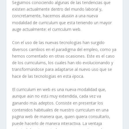
Seguimos conociendo algunas de las tendencias que
existen actualmente dentro del mundo laboral y,
concretamente, hacemos alusi
n a una nueva
ó
modalidad de curriculum que esta teniendo un mayor
auge actualmente: el curriculum web.
Con el uso de las nuevas tecnolog
as han surgido
í
diversos cambios en el paradigma del empleo, como ya
hemos comentado en otras ocasiones. Este es el caso
de los curriculums, los cuales han ido evolucionando y
transform
ndose para adaptarse al nuevo uso que se
á
hace de las tecnolog
as en esta
poca.
í
é
El curriculum en web es una nueva modalidad que,
aunque a
n no est
muy extendida, cada vez va
ú
á
ganando m
s adeptos. Consiste en presentar los
á
contenidos habituales de nuestro curriculum en una
p
gina web de manera que, quien quiera consultarlo,
á
puede hacerlo de manera interactiva. La ventaja