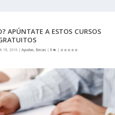
O? APÚNTATE A ESTOS CURSOS
GRATUITOS
b 18, 2016
|
Ayudas
,
Becas
|
0
|