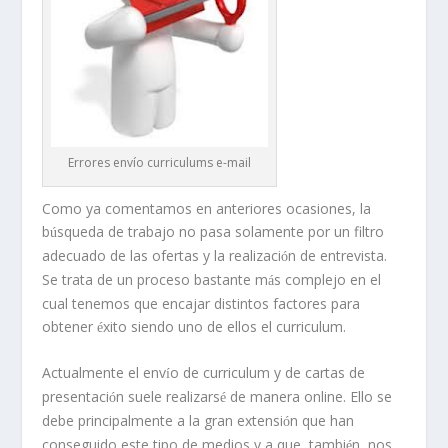
Errores envío curriculums e-mail
Como ya comentamos en anteriores ocasiones, la
b
squeda de trabajo no pasa solamente por un filtro
ú
adecuado de las ofertas y la realizaci
n de entrevista.
ó
Se trata de un proceso bastante m
s complejo en el
á
cual tenemos que encajar distintos factores para
obtener
xito siendo uno de ellos el curriculum.
é
Actualmente el env
o de curriculum y de cartas de
í
presentaci
n suele realizars
de manera online. Ello se
ó
é
debe principalmente a la gran extensi
n que han
ó
conseguido este tipo de medios y a que, tambi
n, nos
é