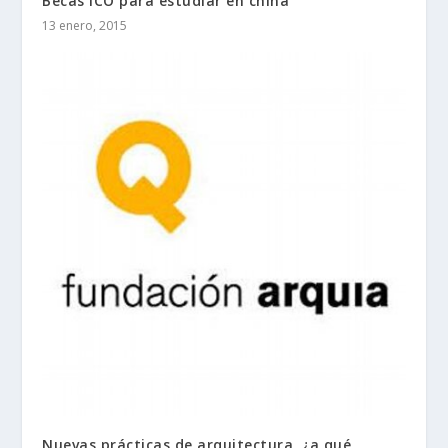
Becas ICO para estudiar en china
13 enero, 2015
Nuevas prácticas de arquitectura, ¿a qué