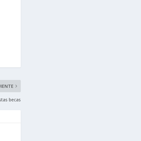
UIENTE
stas becas