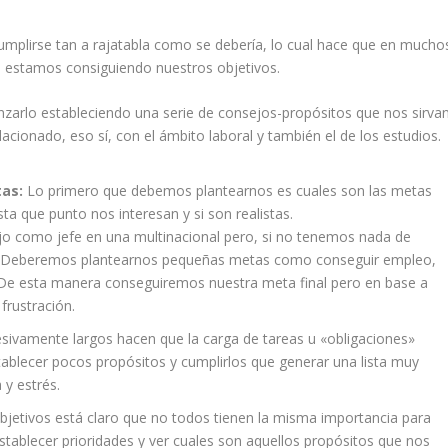
mplirse tan a rajatabla como se debería, lo cual hace que en mucho
 estamos consiguiendo nuestros objetivos.
arlo estableciendo una serie de consejos-propósitos que nos sirva
cionado, eso sí, con el ámbito laboral y también el de los estudios.
tas:
Lo primero que debemos plantearnos es cuales son las metas
a que punto nos interesan y si son realistas.
o como jefe en una multinacional pero, si no tenemos nada de
ta. Deberemos plantearnos pequeñas metas como conseguir empleo,
. De esta manera conseguiremos nuestra meta final pero en base a
frustración.
esivamente largos hacen que la carga de tareas u «obligaciones»
tablecer pocos propósitos y cumplirlos que generar una lista muy
 y estrés.
jetivos está claro que no todos tienen la misma importancia para
establecer prioridades y ver cuales son aquellos propósitos que nos